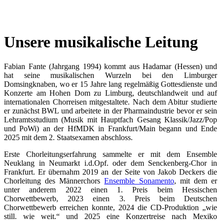
Unsere musikalische Leitung
Fabian Fante (Jahrgang 1994) kommt aus Hadamar (Hessen) und
hat seine musikalischen Wurzeln bei den Limburger
Domsingknaben, wo er 15 Jahre lang regelmäßig Gottesdienste und
Konzerte am Hohen Dom zu Limburg, deutschlandweit und auf
internationalen Chorreisen mitgestaltete. Nach dem Abitur studierte
er zunächst BWL und arbeitete in der Pharmaindustrie bevor er sein
Lehramtsstudium (Musik mit Hauptfach Gesang Klassik/Jazz/Pop
und PoWi) an der HfMDK in Frankfurt/Main begann und Ende
2025 mit dem 2. Staatsexamen abschloss.
Erste Chorleitungserfahrung sammelte er mit dem Ensemble
Neuklang in Neumarkt i.d.Opf. oder dem Senckenberg-Chor in
Frankfurt. Er übernahm 2019 an der Seite von Jakob Deckers die
Chorleitung des Männerchors
Ensemble Sonamento
, mit dem er
unter anderem 2022 einen 1. Preis beim Hessischen
Chorwettbewerb, 2023 einen 3. Preis beim Deutschen
Chorwettbewerb erreichen konnte, 2024 die CD-Produktion „wie
still. wie weit.“ und 2025 eine Konzertreise nach Mexiko