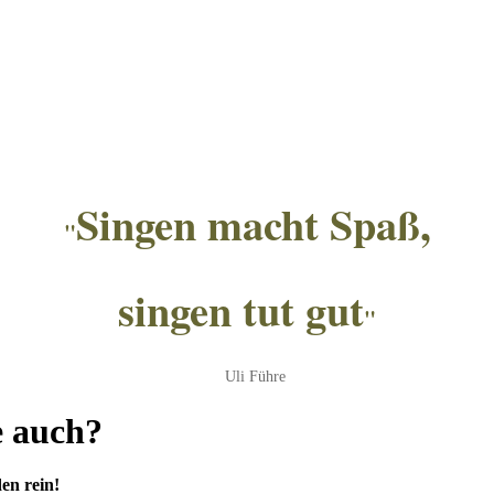
Singen macht Spaß,
"
singen tut gut
"
Uli Führe
e auch?
en rein!